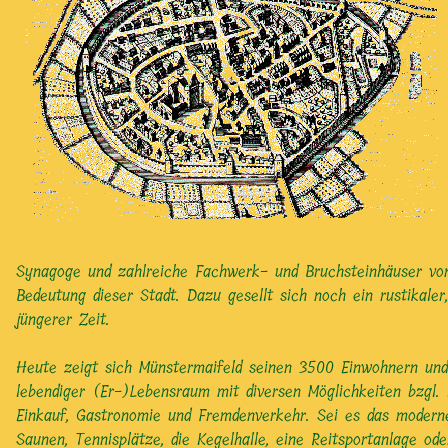
Synagoge und zahlreiche Fachwerk- und Bruchsteinhäuser von
Bedeutung dieser Stadt. Dazu gesellt sich noch ein rustikale
jüngerer Zeit.
Heute zeigt sich Münstermaifeld seinen 3500 Einwohnern und
lebendiger (Er-)Lebensraum mit diversen Möglichkeiten bzgl. Er
Einkauf, Gastronomie und Fremdenverkehr. Sei es das moder
Saunen, Tennisplätze, die Kegelhalle, eine Reitsportanlage o