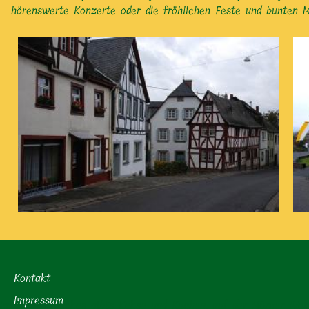
hörenswerte Konzerte oder die fröhlichen Feste und bunten Mä
Kontakt
Impressum
Im Mörzer Backes gibts Kekse und Kuchen, auf der Mörzer Webs