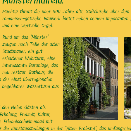
Münstermaifeld.
Mächtig thront die über 800 Jahre alte Stiftskirche über dem
romanisch-gotische Bauwerk bietet neben seinem imposanten Ä
und eine wertvolle Orgel.
Rund um das "Münster"
zeugen noch Teile der alten
Stadtmauer, ein gut
erhaltener Wehrturm, eine
interessante Buranlage, das
neu restaur. Rathaus, die
 der einst überregionalen
r, begehbarer Wasserturm aus
 den vielen Gästen als
holung, Freizeit, Kultur,
ne Erlebnisschwimmbad mit
der die Kunstausstellungen in der "Alten Probstei", das umfangr