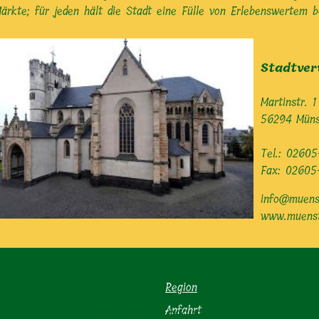
rkte; für jeden hält die Stadt eine Fülle von Erlebenswertem be
Stadtver
Martinstr. 1
56294 Müns
Tel.: 02605
Fax: 0260
info@muenst
www.muenst
Region
Anfahrt
eite Cookies. Ihr wisst schon ... DSGVO und so!