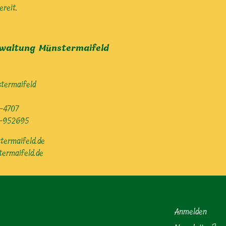
reit.
waltung Münstermaifeld
termaifeld
-4707
5-952695
ermaifeld.de
ermaifeld.de
Anmelden