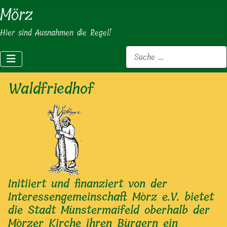
Mörz
Hier sind Ausnahmen die Regel!
Suchen
Waldfriedhof
Initiiert und finanziert von der
Interessengemeinschaft Mörz e.V. bietet
die Stadt Münstermaifeld oberhalb der
Mörzer Kirche ihren Bürgern ein