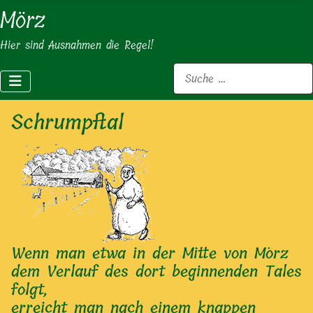
Mörz
Hier sind Ausnahmen die Regel!
Suchen
Schrumpftal
Wenn man etwa in der Mitte von Mörz
dem Verlauf des dort beginnenden Tales
folgt,
erreicht man nach einem knappen