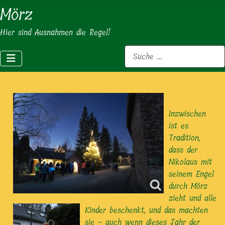
Mörz
Hier sind Ausnahmen die Regel!
Suchen
Inzwischen
ist es
Tradition,
dass der
Nikolaus mit
seinem Engel
durch Mörz
zieht und alle
Kinder beschenkt, und das machten
sie - auch wenn dieses Jahr der