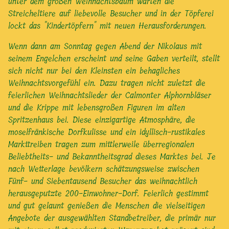
unter dem großen Weihnachtsbaum warten die
Streicheltiere auf liebevolle Besucher und in der Töpferei
lockt das "Kindertöpfern" mit neuen Herausforderungen.
Wenn dann am Sonntag gegen Abend der Nikolaus mit
seinem Engelchen erscheint und seine Gaben verteilt, stellt
sich nicht nur bei den Kleinsten ein behagliches
Weihnachtsvorgefühl ein. Dazu tragen nicht zuletzt die
feierlichen Weihnachtslieder der Calmonter Alphornbläser
und die Krippe mit lebensgroßen Figuren im alten
Spritzenhaus bei. Diese einzigartige Atmosphäre, die
moselfränkische Dorfkulisse und ein idyllisch-rustikales
Markttreiben tragen zum mittlerweile überregionalen
Beliebtheits- und Bekanntheitsgrad dieses Marktes bei. Je
nach Wetterlage bevölkern schätzungsweise zwischen
Fünf- und Siebentausend Besucher das weihnachtlich
herausgeputzte 200-Einwohner-Dorf. Feierlich gestimmt
und gut gelaunt genießen die Menschen die vielseitigen
Angebote der ausgewählten Standbetreiber, die primär nur