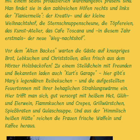
mit einem selbst produzierten Warenangebot präsent sind.
Man findet sie in den zahlreichen Höfen rechts und links
der "Flaniermeile": der Kreativ- und der kleine
Weihnachtshof, die Sternschnuppenscheune, die Töpfereien,
das Kunst-Atelier, das Cafe Toscana und -in diesem Jahr
erstmals- der neue "Wey-nachtshof".
Vor dem "Alten Backes" warten die Gäste auf knuspriges
Brot, Lebkuchen und Christstollen, alles frisch aus dem
Mörzer Holzbackofen! Zu einem Stelldichein mit Freunden
und Bekannten laden auch "Kurt's Garage" - hier gibt's
Mary's legendären Reibekuchen - und die aufgestellten
Feuertonnen mit ihrer behaglichen Strahlungswärme ein.
Hier trifft man sich, gut versorgt mit heißem Met, Glüh-
und Eierwein, Flammkuchen und Crepes, Grillwürstchen,
Spießbraten und Gulaschsuppe. Und aus der "Himmlisch
heißen Hütte" reichen die Frauen frische Waffeln und
Kaffee heraus.