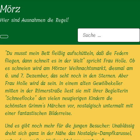
Mörz
Hier sind Ausnahmen die Regel!
Suchen
"Du musst mein Bett fleißig aufschütteln, daß die Federn
fliegen, dann schneit es in der Welt" spricht Frau Holle. Ob
es schneien wird am Mörzer Weihnachtsmarkt, diesmal am
6. und 7. Dezember, das seht noch in den Sternen. Aber
Frau Holle wird da sein. In einem alten Gewölbekeller
mitten in der Römerstraße liest sie mit ihrer Begleiterin
"Schneeflocke" den vielen neugierigen Kindern die
schönsten Grimm's Märchen vor, nostalgisch untermalt mit
einer fantastischen Bilderreise.
Und es gibt noch mehr für die jungen Besucher: Unablässig
dreht sich ganz in der Nähe das Nostalgie-Dampfkarussel,