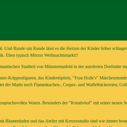
 Zeit. Und Runde um Runde lässt es die Herzen der Kinder höher schlag
sik. Eben typisch Mörzer Weihnachtsmarkt!!
mantischen Stadtteil von Münstermaifeld in der autofreien Dorfmitte sta
er-Krippenfiguren, das Kindertöpfern, "Frau Holle's" Märchenstunden
tet der Markt noch Flammkuchen-, Crepes- und Waffelbäckereien; Grill
 anspruchsvollen Waren. Besonders der "Kreativhof" mit seiner neuen 
it Blumenladen und das Atelier mit Kerzenstudio sind wie immer besten