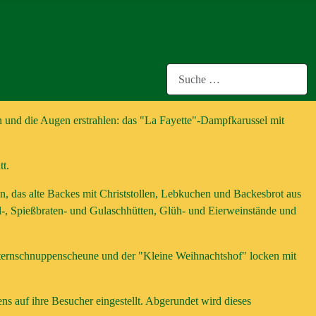
Suchen
en und die Augen erstrahlen: das "La Fayette"-Dampfkarussel mit
tt.
, das alte Backes mit Christstollen, Lebkuchen und Backesbrot aus
-, Spießbraten- und Gulaschhütten, Glüh- und Eierweinstände und
Sternschnuppenscheune und der "Kleine Weihnachtshof" locken mit
s auf ihre Besucher eingestellt. Abgerundet wird dieses