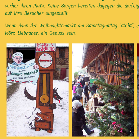
vorher ihren Platz. Keine Sorgen bereiten dagegen die dorfe
auf ihre Besucher eingestellt.
Wenn dann der Weihnachtsmarkt am Samstagmittag "steht", end
Mörz-Liebhaber, ein Genuss sein.