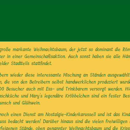
r große markante Weihnachtsbaum, der jetzt so dominant die Rö
zer in einer Gemeinschaftsaktion. Auch sonst haben sie alle Hän
er Stadtteils stattfindet.
rn wieder diese interessante Mischung an Ständen ausgewählt w
 die von den Betreibern selbst handwerklichen produziert wurde
000 Besucher auch mit Ess- und Trinkbarem versorgt werden. Hi
laschküche und Mary's legendäre Kröbbelchen sind ein fester Best
punsch und Glühwein.
noch einen Dienst am Nostalgie-Kinderkarussell und ist das Kin
ss bedacht werden! Darüber hinaus sind die vielen freiwilligen H
orfeigenen Stände, oben genannter Weihnachtsbaum und die Krip