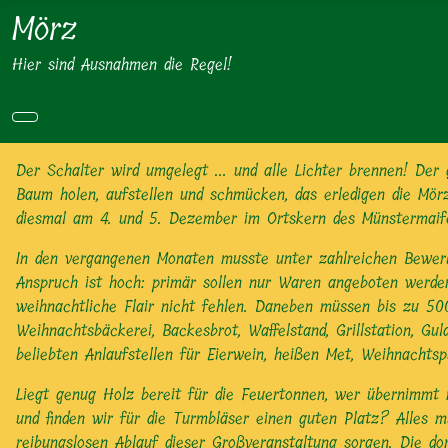
Mörz
Hier sind Ausnahmen die Regel!
Der Schalter wird umgelegt ... und alle Lichter brennen! De
Baum holen, aufstellen und schmücken, das erledigen die Mör
diesmal am 4. und 5. Dezember im Ortskern des Münstermaifeld
In den vergangenen Monaten musste unter zahlreichen Bewerbe
Anspruch ist hoch: primär sollen nur Waren angeboten werden,
weihnachtliche Flair nicht fehlen. Daneben müssen bis zu 5
Weihnachtsbäckerei, Backesbrot, Waffelstand, Grillstation, Gu
beliebten Anlaufstellen für Eierwein, heißen Met, Weihnachts
Liegt genug Holz bereit für die Feuertonnen, wer übernimmt 
und finden wir für die Turmbläser einen guten Platz? Alles mu
reibungslosen Ablauf dieser Großveranstaltung sorgen. Die d