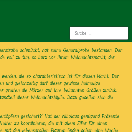
Suchen
merstraße schmückt, hat seine Generalprobe bestanden. Den
de voll zu tun, so kurz vor ihrem Weihnachtsmarkt, der
erden, die so charakteristisch ist für diesen Markt. Der
n und gleichzeitig darf dieser gewisse heimelige
er greifen die Mörzer auf ihre bekannten Größen zurück:
andteil dieser Weihnachtsidylle. Dazu gesellen sich die
dertöpfern gesichert? Hat der Nikolaus genügend Präsente
elfer zu koordinieren, die mit allem Eifer für einen
pe mit den lebensgroßen Figuren finden schon eine Woche