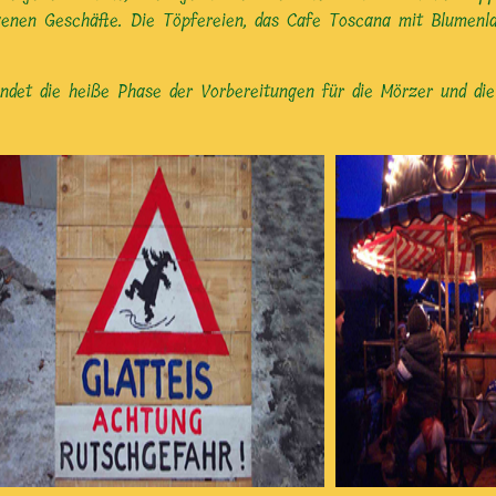
igenen Geschäfte. Die Töpfereien, das Cafe Toscana mit Blumenl
et die heiße Phase der Vorbereitungen für die Mörzer und die f