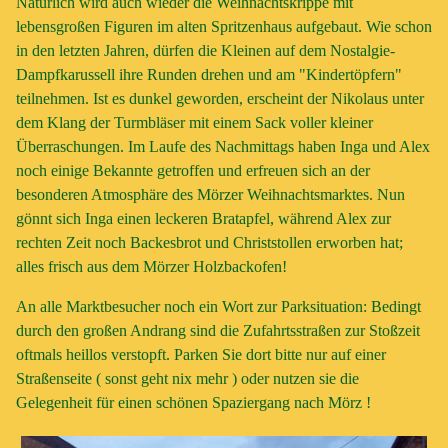
Natürlich wird auch wieder die Weihnachtskrippe mit
lebensgroßen Figuren im alten Spritzenhaus aufgebaut. Wie schon
in den letzten Jahren, dürfen die Kleinen auf dem Nostalgie-
Dampfkarussell ihre Runden drehen und am "Kindertöpfern"
teilnehmen. Ist es dunkel geworden, erscheint der Nikolaus unter
dem Klang der Turmbläser mit einem Sack voller kleiner
Überraschungen. Im Laufe des Nachmittags haben Inga und Alex
noch einige Bekannte getroffen und erfreuen sich an der
besonderen Atmosphäre des Mörzer Weihnachtsmarktes. Nun
gönnt sich Inga einen leckeren Bratapfel, während Alex zur
rechten Zeit noch Backesbrot und Christstollen erworben hat;
alles frisch aus dem Mörzer Holzbackofen!
An alle Marktbesucher noch ein Wort zur Parksituation: Bedingt
durch den großen Andrang sind die Zufahrtsstraßen zur Stoßzeit
oftmals heillos verstopft. Parken Sie dort bitte nur auf einer
Straßenseite ( sonst geht nix mehr ) oder nutzen sie die
Gelegenheit für einen schönen Spaziergang nach Mörz !