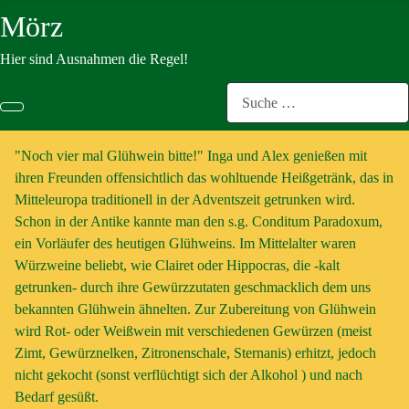
Mörz
Hier sind Ausnahmen die Regel!
Suchen
"Noch vier mal Glühwein bitte!" Inga und Alex genießen mit
ihren Freunden offensichtlich das wohltuende Heißgetränk, das in
Mitteleuropa traditionell in der Adventszeit getrunken wird.
Schon in der Antike kannte man den s.g. Conditum Paradoxum,
ein Vorläufer des heutigen Glühweins. Im Mittelalter waren
Würzweine beliebt, wie Clairet oder Hippocras, die -kalt
getrunken- durch ihre Gewürzzutaten geschmacklich dem uns
bekannten Glühwein ähnelten. Zur Zubereitung von Glühwein
wird Rot- oder Weißwein mit verschiedenen Gewürzen (meist
Zimt, Gewürznelken, Zitronenschale, Sternanis) erhitzt, jedoch
nicht gekocht (sonst verflüchtigt sich der Alkohol ) und nach
Bedarf gesüßt.