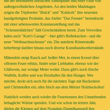
mit der besonderen dörflichen Atmosphäre und einer Fülle von
außergewöhnlichen Angeboten. An den beiden Markttagen
zeigen die Töpfereien "Brück" und "Kubicek" ihre neuesten
handgefertigten Produkte, das Atelier "Das Fenster" beeindruckt
mit einer sehenswerten Kunstausstellung und das
"Scheunenlädchen" hält Geschenkideen bereit. Zum Verweilen
laden auch "Kurt's Garage" - hier gibt's Reibekuchen - und die
neue "Weihnachtsscheune" ein. Die autofreie Römerstraße
beherbergt darüber hinaus noch diverse Kunsthandwerkerstände.
Mittendrin steigt Rauch auf: heißer Met, in einem Kessel über
offenem Feuer erhitzt, findet seine Liebhaber, ebenso wie der
Glühwein, nur wenige Meter weiter. Dazu gibt's noch frische
Waffeln, Kaffee und was Herzhaftes für den Hunger. Wer
möchte, deckt sich noch für die nächsten Tage mit Backesbrot
und Christstollen ein; alles frisch aus dem Mörzer Holzbackofen!
Natürlich werden auch wieder die Feuertonnen den Umstehenden
behagliche Wärme spenden. Und wie schon im letzten Jahr,
dürfen die Kleinen auf dem Nostalgie-Dampfkarussell ihre