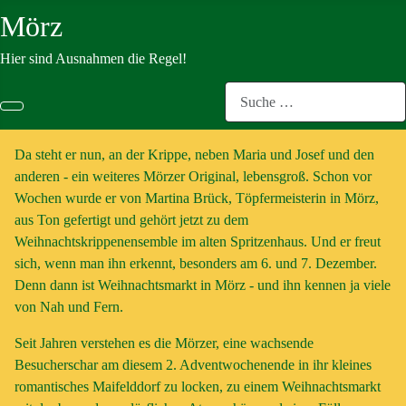
Mörz
Hier sind Ausnahmen die Regel!
Suchen
Da steht er nun, an der Krippe, neben Maria und Josef und den
anderen - ein weiteres Mörzer Original, lebensgroß. Schon vor
Wochen wurde er von Martina Brück, Töpfermeisterin in Mörz,
aus Ton gefertigt und gehört jetzt zu dem
Weihnachtskrippenensemble im alten Spritzenhaus. Und er freut
sich, wenn man ihn erkennt, besonders am 6. und 7. Dezember.
Denn dann ist Weihnachtsmarkt in Mörz - und ihn kennen ja viele
von Nah und Fern.
Seit Jahren verstehen es die Mörzer, eine wachsende
Besucherschar am diesem 2. Adventwochenende in ihr kleines
romantisches Maifelddorf zu locken, zu einem Weihnachtsmarkt