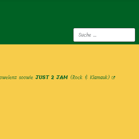
Suchen
Kowelenz soowie
JUST 2 JAM
(Rock & Klamauk)