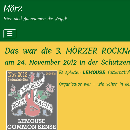
Mörz
Hier sind Ausnahmen die Regel!
Das war die 3. MÖRZER ROCK
am 24. November 2012 in der Schützen
Es spielten
LEMOUSE
(alternativ
Organisator war - wie schon in de