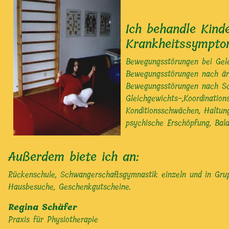
Ich behandle Kind
Krankheitssympto
Bewegungsstörungen bei Gel
Bewegungsstörungen nach är
Bewegungsstörungen nach Schl
Gleichgewichts-,Koordination
Konditionsschwächen, Haltun
psychische Erschöpfung, Bal
Außerdem biete ich an:
Rückenschule, Schwangerschaftsgymnastik einzeln und in Gru
Hausbesuche, Geschenkgutscheine.
Regina Schäfer
Praxis für Physiotherapie