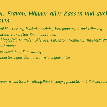
er, Frauen, Männer aller Kassen und auch
men:
enkblockierung, Muskelschwäche, Verspannungen und Lähmung
ztlich versorgten Knochenbrüchen
aganfall, Multipler Sklerose, Parkinson, Schmerz, Hyperaktivit
sstörungen
gsschwächen, Fehlhaltung
ancestörungen des inneren Gleichgewichtes
ppen, Geburtsvorbereitung,Rückbildungsgymnastik mit Schwerpu