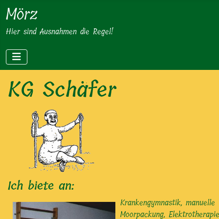
Mörz
Hier sind Ausnahmen die Regel!
KG Schäfer
Ich biete an:
Krankengymnastik, manuelle T
Moorpackung, Elektrotherapie