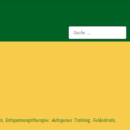
Suchen
, Entspannungstherapie: Autogenes Training, Feldenkrais,