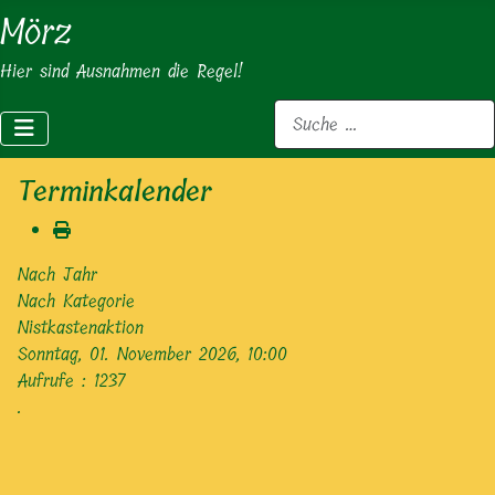
Mörz
Hier sind Ausnahmen die Regel!
Suchen
Terminkalender
Nach Jahr
Nach Kategorie
Nistkastenaktion
Sonntag, 01. November 2026, 10:00
Aufrufe
: 1237
.