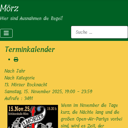
Mörz
Hier sind Ausnahmen die Regel!
Suchen
Terminkalender
Nach Jahr
Nach Kategorie
13. Mörzer Rocknacht
Samstag, 15. November 2025, 19:00 - 23:59
Aufrufe
: 3491
Wenn im November die Tage
kurz, die Nächte lang und die
großen Open-Air-Partys vorbei
sind, wird es Zeit, der