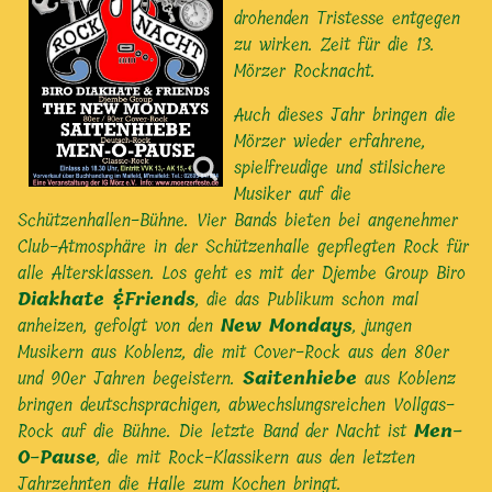
drohenden Tristesse entgegen
zu wirken. Zeit für die 13.
Mörzer Rocknacht.
Auch dieses Jahr bringen die
Mörzer wieder erfahrene,
spielfreudige und stilsichere
Musiker auf die
Schützenhallen-Bühne. Vier Bands bieten bei angenehmer
Club-Atmosphäre in der Schützenhalle gepflegten Rock für
alle Altersklassen. Los geht es mit der Djembe Group Biro
Diakhate &Friends
, die das Publikum schon mal
anheizen, gefolgt von den
New Mondays
, jungen
Musikern aus Koblenz, die mit Cover-Rock aus den 80er
und 90er Jahren begeistern.
Saitenhiebe
aus Koblenz
bringen deutschsprachigen, abwechslungsreichen Vollgas-
Rock auf die Bühne. Die letzte Band der Nacht ist
Men-
O-Pause
, die mit Rock-Klassikern aus den letzten
Jahrzehnten die Halle zum Kochen bringt.