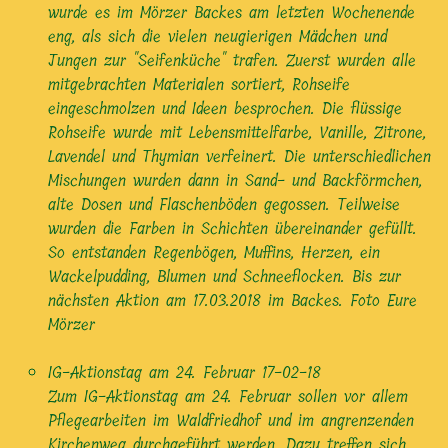
wurde es im Mörzer Backes am letzten Wochenende
eng, als sich die vielen neugierigen Mädchen und
Jungen zur "Seifenküche" trafen. Zuerst wurden alle
mitgebrachten Materialen sortiert, Rohseife
eingeschmolzen und Ideen besprochen. Die flüssige
Rohseife wurde mit Lebensmittelfarbe, Vanille, Zitrone,
Lavendel und Thymian verfeinert. Die unterschiedlichen
Mischungen wurden dann in Sand- und Backförmchen,
alte Dosen und Flaschenböden gegossen. Teilweise
wurden die Farben in Schichten übereinander gefüllt.
So entstanden Regenbögen, Muffins, Herzen, ein
Wackelpudding, Blumen und Schneeflocken. Bis zur
nächsten Aktion am 17.03.2018 im Backes. Foto Eure
Mörzer
IG-Aktionstag am 24. Februar
17-02-18
Zum IG-Aktionstag am 24. Februar sollen vor allem
Pflegearbeiten im Waldfriedhof und im angrenzenden
Kirchenweg durchgeführt werden. Dazu treffen sich