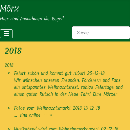
Mörz
Hier sind Ausnahmen die Regel!
Suchen
2018
2018
Feiert schön und kommt gut rüber!
25-12-18
Wir wünschen unseren Freunden, Förderern und Fans
ein entspanntes Weihnachtsfest, ruhige Feiertage und
einen guten Rutsch in der Neue Jahr! Eure Mörzer
Fotos vom Weihnachtsmarkt 2018
13-12-18
... sind online --->
Musikabend wird zum Wohnzimmerkonzert
02-12-18