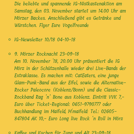
Die beliebte und spannende IG-Nistkastenaktion am
Samstag, den 03. November startet um 14.00 Uhr am
Mörzer Backes. Anschließend gibt es Getränke und
Würstchen. Flyer Eure Vogelfreunde
IG-Newsletter 10/18
04-10-18
9. Mörzer Rocknacht
23-09-18
Am 10. November '18, 20.00 Uhr präsentiert die IG
Mörz in der Schützenhalle wieder drei Live-Bands der
Extraklasse. Es machen mit: CatEaters, eine junge
Glam-Punk-Band aus der Eifel, sowie die Alternative-
Rocker Paleocore (Koblenz/Bonn) und die Classic-
Rockband Rag ’n’ Bone aus Koblenz. Eintritt VVK 7,-
Euro über Ticket-Regional: 0651-9790777 oder
Buchhandlung im Maifeld, M'maifeld: Tel.: 02605-
847804 AK 10,- Euro Long live Rock ‘n Roll in Mörz
Kaffee und Kuchen für Jung und Alt
23-09-18