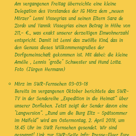
Am vergangenen Freitag überreichte eine kleine
Delegation des Vorstandes der IG Mörz dem „neuen
Mörzer“ Lenni Visseyrias und seinen Eltern Sara de
Zordo und Yannik Visseyrias einen Betrag in Höhe von
211,- €., was exakt unserer derzeitigen Einwohnerzahl
entspricht. Damit ist Lenni das zwölfte Kind, das in
den Genuss dieses Willkommensgrußes der
Dorfgemeinschaft gekommen ist. Mit dabei: die kleine
Amélie , Lennis "große" Schwester und Hund Lotta.
Foto (Jürgen Hermann)
Mörz im SWR-Fernsehen
03-03-18
Bereits im vergangenen Oktober berichtete das SWR-
TV in der Sendereihe „Expedition in die Heimat“ über
unserer Dorfleben. Jetzt zeigt der Sender davon eine
"Langversion“. „Rund um die Burg Eltz - Spätsommer
im Maifeld“ wird am Ostermontag, 2. April 2018, um
18.45 Uhr im SWR Fernsehen gesendet. Wir sind
gespannt! Link zur SWR-Seite Info: Presse-Flyer Eure