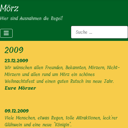
Mörz
Hier sind Ausnahmen die Regel!
Suchen
2009
23.12.2009
Wir wünschen allen Freunden, Bekannten, Mörzern, Nicht-
Mörzern und allen rund um Mörz ein schönes
Weihnachtsfest und einen guten Rutsch ins neue Jahr.
Eure Mörzer
09.12.2009
Viele Menschen, etwas Regen, tolle Attraktionen, leck'rer
Glühwein und eine neue "Königin".