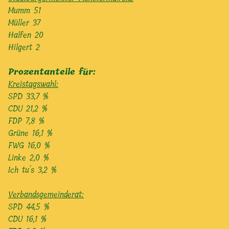
Mumm 51
Müller 37
Halfen 20
Hilgert 2
Prozentanteile für:
Kreistagswahl:
SPD 33,7 %
CDU 21,2 %
FDP 7,8 %
Grüne 16,1 %
FWG 16,0 %
Linke 2,0 %
Ich tu's 3,2 %
Verbandsgemeinderat:
SPD 44,5 %
CDU 16,1 %