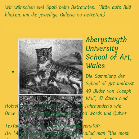
Wir wünschen viel Spaß beim Betrachten. (Bitte aufs Bild
klicken, um die jeweilige Galerie zu betreten.)
Aberystwyth
University
School of Art,
Wales
Die Sammlung der
School of Art umfasst
49 Bilder von Joseph
Wolf, 47 davon sind
Holzstiche aus Zeitschriften des 19. Jahrhunderts wie
Once a Week, Sunday Magazine
,
Good Words und Quiver
.
Textauszug aus dem Artikel der Universität:
He [Anm.d.Red: Joseph Wolf] also called man “the most