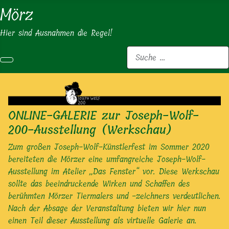
Mörz
Hier sind Ausnahmen die Regel!
Suchen
ONLINE-GALERIE zur Joseph-Wolf-
200-Ausstellung (Werkschau)
Zum großen Joseph-Wolf-Künstlerfest im Sommer 2020
bereiteten die Mörzer eine umfangreiche Joseph-Wolf-
Ausstellung im Atelier „Das Fenster“ vor. Diese Werkschau
sollte das beeindruckende Wirken und Schaffen des
berühmten Mörzer Tiermalers und -zeichners verdeutlichen.
Nach der Absage der Veranstaltung bieten wir hier nun
einen Teil dieser Ausstellung als virtuelle Galerie an.