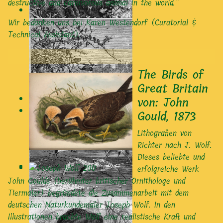
destructive and carnivorous animal in the world.”
Wir bedanken uns bei Karen Westendorf (Curatorial &
Technical Assistant).
The Birds of
Great Britain
von: John
Gould, 1873
Lithografien von
Richter nach J. Wolf.
Dieses beliebte und
erfolgreiche Werk
John Goulds (berühmter britischer Ornithologe und
Tiermaler) begründete die Zusammenarbeit mit dem
deutschen Naturkundemaler Joseph Wolf. In den
Illustrationen brachte Wolf eine realistische Kraft und