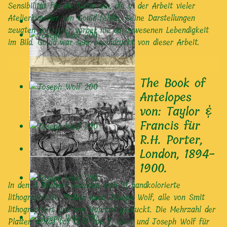
Sensibilität für die Natur ein, die in der Arbeit vieler
Atelierkünstler von Gould fehlte. Seine Darstellungen
zeugten von einer vorher nie da gewesenen Lebendigkeit
im Bild. Gould war sehr beeindruckt von dieser Arbeit.
The Book of
Antelopes
von: Taylor &
Francis für
R.H. Porter,
London, 1894-
1900.
In den 4 Büchern befinden sich 51 handkolorierte
lithographierte Platten nach Joseph Wolf, alle von Smit
lithographiert und von Hanhart gedruckt. Die Mehrzahl der
Platten wurde vor 1878 von J. Smit und Joseph Wolf für