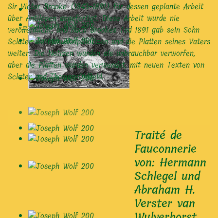
Sir Victor Brooke (1843-1891) für dessen geplante Arbeit
über Antilopen angefertigt. Diese Arbeit wurde nie
veröffentlicht, und nach Brookes Tod 1891 gab sein Sohn
Sclater die Manuskriptnotizen und die Platten seines Vaters
weiter. Die Notizen wurden als unbrauchbar verworfen,
aber die Platten wurden verwendet, mit neuen Texten von
Sclater und Thomas Oldfield.
Traité de
Fauconnerie
von: Hermann
Schlegel und
Abraham H.
Verster van
Wulverhorst,